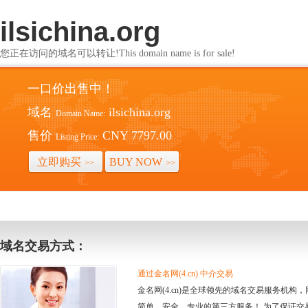
ilsichina.org
您正在访问的域名可以转让!This domain name is for sale!
一口价出售中！
域名
ilsichina.org
Domain Name:
售价
CNY 7797.00
Listing Price:
立即购买
BUY NOW
>>
>>
域名交易方式：
通过金名网(4.cn) 中介交易
金名网(4.cn)是全球领先的域名交易服务机
简单、安全、专业的第三方服务！ 为了保证交