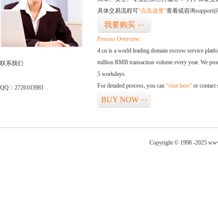
具体交易流程可
“点击这里”
查看或咨询support@
我要购买
>>
Process Overview:
4.cn is a world leading domain escrow service plat
million RMB transaction volume every year. We promi
联系我们
5 workdays.
For detailed process, you can
“visit here”
or contact
QQ：2726103981
BUY NOW
>>
Copyright © 1998 -2025 www.